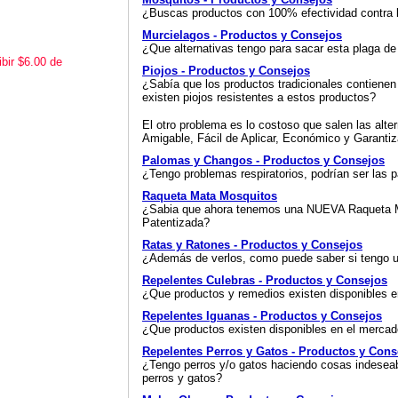
¿Buscas productos con 100% efectividad contra 
Murcielagos - Productos y Consejos
¿Que alternativas tengo para sacar esta plaga de
bir $6.00 de
Piojos - Productos y Consejos
¿Sabía que los productos tradicionales contienen
existen piojos resistentes a estos productos?
El otro problema es lo costoso que salen las alt
Amigable, Fácil de Aplicar, Económico y Garantiz
Palomas y Changos - Productos y Consejos
¿Tengo problemas respiratorios, podrían ser las 
Raqueta Mata Mosquitos
¿Sabia que ahora tenemos una NUEVA Raqueta Ma
Patentizada?
Ratas y Ratones - Productos y Consejos
¿Además de verlos, como puede saber si tengo un
Repelentes Culebras - Productos y Consejos
¿Que productos y remedios existen disponibles en
Repelentes Iguanas - Productos y Consejos
¿Que productos existen disponibles en el mercad
Repelentes Perros y Gatos - Productos y Cons
¿Tengo perros y/o gatos haciendo cosas indeseab
perros y gatos?