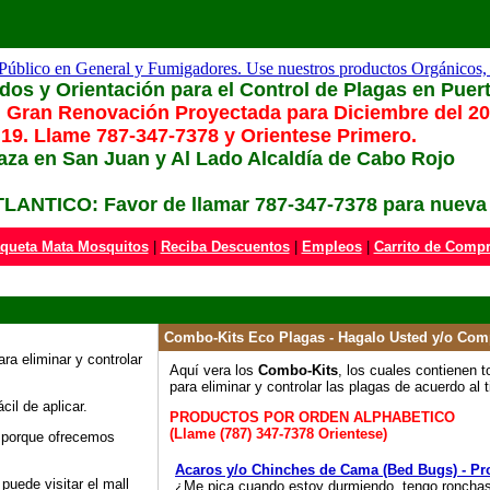
os y Orientación para el Control de Plagas en Puer
 Gran Renovación Proyectada para Diciembre del 20
9. Llame 787-347-7378 y Orientese Primero.
laza en San Juan y Al Lado Alcaldía de Cabo Rojo
TICO: Favor de llamar 787-347-7378 para nueva 
queta Mata Mosquitos
|
Reciba Descuentos
|
Empleos
|
Carrito de Comp
Combo-Kits Eco Plagas - Hagalo Usted y/o Com
ra eliminar y controlar
Aquí vera los
Combo-Kits
, los cuales contienen 
para eliminar y controlar las plagas de acuerdo al 
il de aplicar.
PRODUCTOS POR ORDEN ALPHABETICO
(Llame (787) 347-7378 Orientese)
s porque ofrecemos
Acaros y/o Chinches de Cama (Bed Bugs) - Pr
puede visitar el mall
¿Me pica cuando estoy durmiendo, tengo ronchas 