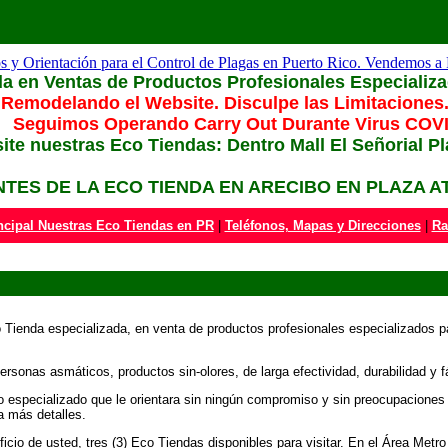
a en Ventas de Productos Profesionales Especializad
Remodelando el Website. Disculpe las Limitaciones.
Seguimos Operando Carry Out Durante Virus COVI1
site nuestras Eco Tiendas: Dentro Mall El Señorial P
TES DE LA ECO TIENDA EN ARECIBO EN PLAZA ATLAN
ncipal Nuestras Eco Tiendas en PR
|
Teléfonos, Mapas y Direcciones
|
Ra
Tienda especializada, en venta de productos profesionales especializados pa
onas asmáticos, productos sin-olores, de larga efectividad, durabilidad y fác
co especializado que le orientara sin ningún compromiso y sin preocupacione
a más detalles.
o de usted, tres (3) Eco Tiendas disponibles para visitar. En el Área Metro 