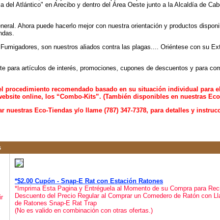
a del Atlántico" en Arecibo y dentro del Área Oeste junto a la Alcaldía de Cab
neral. Ahora puede hacerlo mejor con nuestra orientación y productos dispon
ndas.
umigadores, son nuestros aliados contra las plagas.... Oriéntese con su Ex
te para artículos de interés, promociones, cupones de descuentos y para co
el procedimiento recomendado basado en su situación individual para el
ebsite online, los “Combo-Kits”. (También disponibles en nuestras Eco
ar nuestras Eco-Tiendas y/o llame (787) 347-7378, para detalles y instru
s
*$2.00 Cupón - Snap-E Rat con Estación Ratones
*Imprima Esta Pagina y Entréguela al Momento de su Compra para Reci
Descuento del Precio Regular al Comprar un Comedero de Ratón con Ll
r
de Ratones Snap-E Rat Trap
(No es valido en combinación con otras ofertas.)