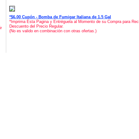
*$6.00 Cupón - Bomba de Fumigar Italiana de 1.5 Gal
*Imprima Esta Pagina y Entréguela al Momento de su Compra para Reci
Descuento del Precio Regular.
r
(No es valido en combinación con otras ofertas.)