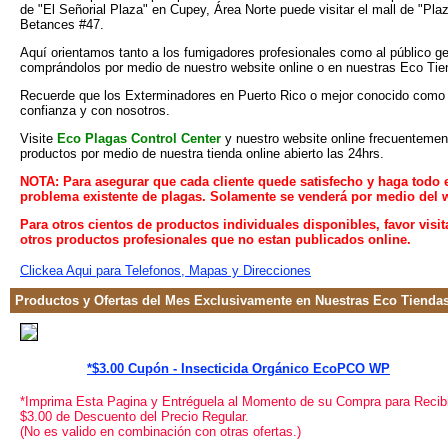
de "El Señorial Plaza" en Cupey, Área Norte puede visitar el mall de "Plaz
Betances #47.
Aquí orientamos tanto a los fumigadores profesionales como al público ge
comprándolos por medio de nuestro website online o en nuestras Eco Tie
Recuerde que los Exterminadores en Puerto Rico o mejor conocido como F
confianza y con nosotros.
Visite
Eco Plagas Control Center
y nuestro website online frecuentemen
productos por medio de nuestra tienda online abierto las 24hrs.
NOTA: Para asegurar que cada cliente quede satisfecho y haga todo 
problema existente de plagas. Solamente se venderá por medio del w
Para otros cientos de productos individuales disponibles, favor visit
otros productos profesionales que no estan publicados online.
Clickea Aqui para Telefonos, Mapas y Direcciones
Productos y Ofertas del Mes Exclusivamente en Nuestras Eco Tienda
*$3.00 Cupón - Insecticida Orgánico EcoPCO WP
*Imprima Esta Pagina y Entréguela al Momento de su Compra para Recibi
$3.00 de Descuento del Precio Regular.
(No es valido en combinación con otras ofertas.)