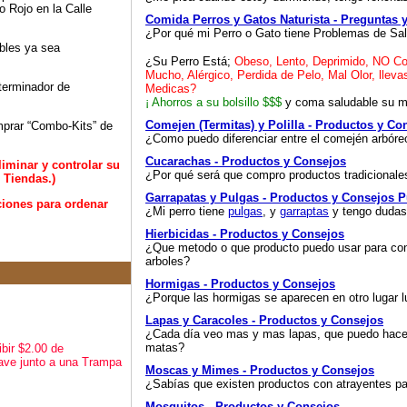
o Rojo en la Calle
Comida Perros y Gatos Naturista - Preguntas 
¿Por qué mi Perro o Gato tiene Problemas de Sa
ibles ya sea
¿Su Perro Está;
Obeso, Lento, Deprimido, NO Co
Mucho, Alérgico, Perdida de Pelo, Mal Olor, llev
terminador de
Medicas?
¡ Ahorros a su bolsillo $$$
y coma saludable su m
Comejen (Termitas) y Polilla - Productos y Co
mprar “Combo-Kits” de
¿Como puedo diferenciar entre el comején arbóreo
Cucarachas - Productos y Consejos
iminar y controlar su
¿Por qué será que compro productos tradicional
 Tiendas.)
Garrapatas y Pulgas - Productos y Consejos
P
cciones para ordenar
¿Mi perro tiene
pulgas
, y
garraptas
y tengo dudas 
Hierbicidas - Productos y Consejos
¿Que metodo o que producto puedo usar para contr
arboles?
Hormigas - Productos y Consejos
¿Porque las hormigas se aparecen en otro lugar 
Lapas y Caracoles - Productos y Consejos
¿Cada día veo mas y mas lapas, que puedo hacer
matas?
bir $2.00 de
ave junto a una Trampa
Moscas y Mimes - Productos y Consejos
¿Sabías que existen productos con atrayentes p
Mosquitos - Productos y Consejos