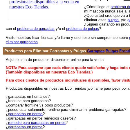
¿Cómo llego el
problema d
mi mascota nunca sale a la
¿Que usted cree que va a 
eliminar esas
pulgas
, y/o
g
¿Sigues gastando en produ
con el
problema de garraptas
y/o el
problema de pulgas
?
Visite nuestras Eco Tiendas y/o llame y orientese sin compromiso sobre
eliminar garrapatas
.
Productos para Eliminar Garrapatas y Pulgas
Garraptas
Pulgas
Front
Adjunto lista de productos disponibles online para la venta.
NOTA: Para asegurar que cada cliente quede satisfecho y haga todo 
(También disponibles en nuestras Eco Tiendas.)
Para otros cientos de productos individuales disponibles, favor visi
Productos disponibles en nuestras Eco Tiendas y/o llame para pedir por co
¿garrapatas en humanos?
¿frontline para garrapatas?
¿comparar frontline vs otros productos?
¿puedo usar solamente frontline para eliminar mi problema garrrapatas?
¿
garrapatas en perros
?
¿garrapatas en perros remedios caseros?
¿
remedio para garrapatas en perros
?
¿
garrapatas en perros
?