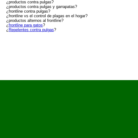
¿productos contra pulgas?
¿productos contra pulgas y garrapatas?
¿frontline contra pulgas?
¿frontline vs el control de plagas en el hogar?
¿productos alternos al frontline?
¿
frontline para gatos
?
¿
Repelentes contra pulgas
?