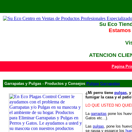
Su Eco Tiend
Estamos 
Vi
ATENCION CLIEN
Pagina Pri
Garrapatas y Pulgas - Productos y Consejos
Pulgas
Garrapatas
¿Mi perro tiene
pulgas
, 
fumigar la casa y el patio
LO QUE USTED NO QUI
La
garraptas
pone los huevo
Gatos etc...).
Las
pulgas
, pone los huev
se rasga y esparce los
hue