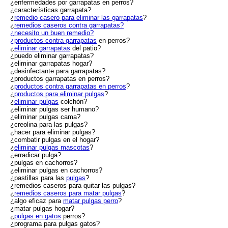
¿enfermedades por garrapatas en perros?
¿características garrapata?
¿
remedio casero para eliminar las garrapatas
?
¿
remedios caseros contra garrapatas?
¿necesito un buen remedio?
¿
productos contra garrapatas
en perros?
¿
eliminar garrapatas
del patio?
¿puedo eliminar garrapatas?
¿eliminar garrapatas hogar?
¿desinfectante para garrapatas?
¿productos garrapatas en perros?
¿
productos contra garrapatas en perros
?
¿
productos para eliminar pulgas
?
¿
eliminar pulgas
colchón?
¿eliminar pulgas ser humano?
¿eliminar pulgas cama?
¿creolina para las pulgas?
¿hacer para eliminar pulgas?
¿combatir pulgas en el hogar?
¿
eliminar pulgas mascotas
?
¿erradicar pulga?
¿pulgas en cachorros?
¿eliminar pulgas en cachorros?
¿pastillas para las
pulgas
?
¿remedios caseros para quitar las pulgas?
¿
remedios caseros para matar pulgas
?
¿algo eficaz para
matar pulgas perro
?
¿matar pulgas hogar?
¿
pulgas en gatos
perros?
¿programa para pulgas gatos?